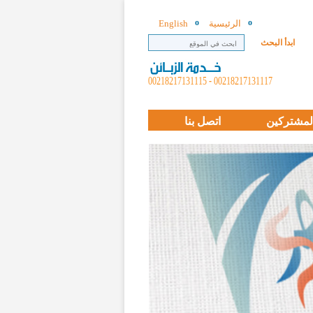
الرئيسية
English
ابدأ البحث
00218217131117 - 00218217131115
لمشتركين
اتصل بنا