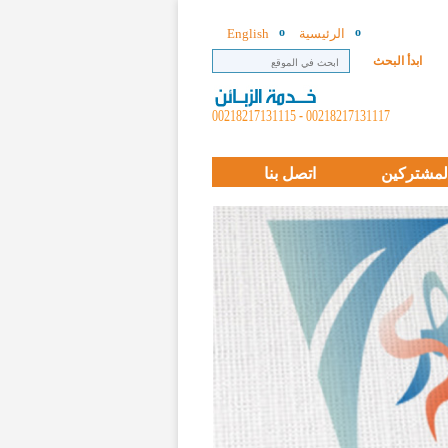
الرئيسية
English
ابدأ البحث
00218217131117 - 00218217131115
لمشتركين
اتصل بنا