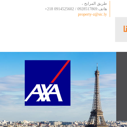
طريق المرابح ،
هاتف:0928517869 / 0914525602 218+
property-z@sic.ly