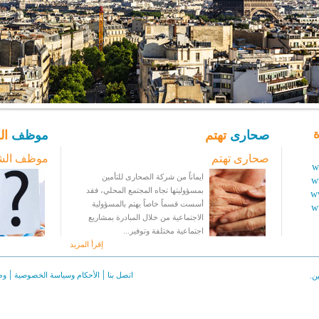
ة
صحارى
تهتم
موظف
ال
صحارى تهتم
موظف الش
w
ايماناً من شركة الصحارى للتأمين
w
بمسؤوليتها تجاه المجتمع المحلي، فقد
w
أسست قسماً خاصاً يهتم بالمسؤولية
w
الاجتماعية من خلال المبادرة بمشاريع
اجتماعية مختلفة وتوفير...
إقرأ المزيد
|
|
اتصل بنا
الأحكام وسياسة الخصوصية
وظ