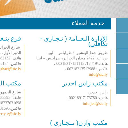
خدمة العملاء
الإدارة الـعــامة ( تـجـاري -
فرع بنـغـ
تكافلي)
شارع الجزائر,
طريق شط الهنشير / طرابلس – ليبيا
الدور الأول، مكت
ص. ب. 2422 ميدان الجزائر، طرابلس – ليبيا
هاتف: 9080637,00218619082132 ،
هاتف:/19/ 17/ 00218217131115 ،
فاكس: 002189082134 ،
فاكس: 00218213512988 ،
ghazi@sic.ly
info@sic.ly
مكتب راس اجدير
مكتب الــ
راس اجدير،
شارع الجمهور
هاتف: 00218233135595 ، 0021823731996 ،
هاتف: 00218917173780 ،
237631698 ،7131697،
info.jed@sic.ly
فاكس:00218237631695 ،
erty-z@sic.ly
مكتب وازن( تــجـاري )