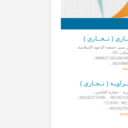
ـازي ( تــجــاري )
مبنى جمعية الدعوة الإسلامية ،
ب 101 ،
ben
زاويـة ( تــجـاري )
ية / عمارة القاضي ،
00218
prop