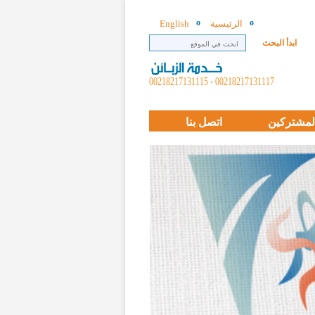
الرئيسية
English
ابدأ البحث
00218217131117 - 00218217131115
لمشتركين
اتصل بنا