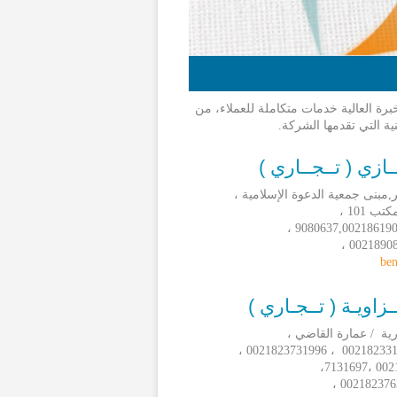
 العالية خدمات متكاملة للعملاء، من
ية التي تقدمها الشركة.
ـازي ( تــجــاري )
مبنى جمعية الدعوة الإسلامية ،
ب 101 ،
ben
زاويـة ( تــجـاري )
ية / عمارة القاضي ،
00218