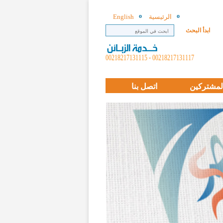
الرئيسية
English
ابدأ البحث
00218217131117 - 00218217131115
لمشتركين
اتصل بنا