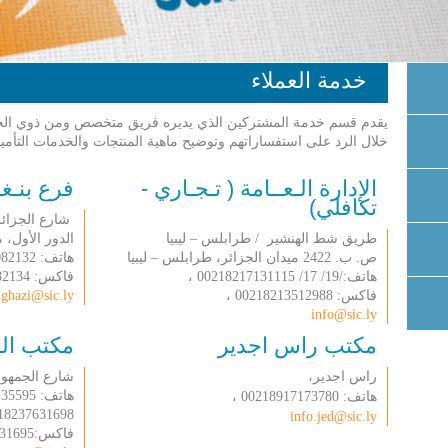
خدمة العملاء
يقدم قسم خدمة المشتركين الذي يديره فريق متخصص ومن ذوي الخبرة
خلال الرد على استفساراتهم وتوضيح ماهية المنتجات والخدمات التأمين
الإدارة الـعــامة ( تـجـاري -
فرع بنـغـ
تكافلي)
شارع الجزائر,
طريق شط الهنشير / طرابلس – ليبيا
الدور الأول، مكت
ص. ب. 2422 ميدان الجزائر، طرابلس – ليبيا
هاتف: 9080637,00218619082132 ،
هاتف:/19/ 17/ 00218217131115 ،
فاكس: 002189082134 ،
فاكس: 00218213512988 ،
ghazi@sic.ly
info@sic.ly
مكتب راس اجدير
مكتب الــ
راس اجدير،
شارع الجمهور
هاتف: 00218233135595 ، 0021823731996 ،
هاتف: 00218917173780 ،
237631698 ،7131697،
info.jed@sic.ly
فاكس:00218237631695 ،