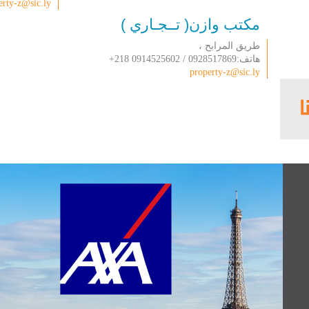
erty-z@sic.ly
مكتب وازن( تــجـاري )
طريق المرابح ،
هاتف:0928517869 / 0914525602 218+
property-z@sic.ly