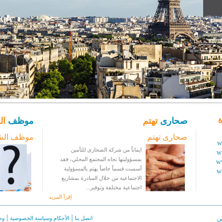
ة
صحارى
تهتم
موظف
ال
صحارى تهتم
موظف الش
w
ايماناً من شركة الصحارى للتأمين
w
بمسؤوليتها تجاه المجتمع المحلي، فقد
w
أسست قسماً خاصاً يهتم بالمسؤولية
w
الاجتماعية من خلال المبادرة بمشاريع
اجتماعية مختلفة وتوفير...
إقرأ المزيد
|
|
اتصل بنا
الأحكام وسياسة الخصوصية
وظ