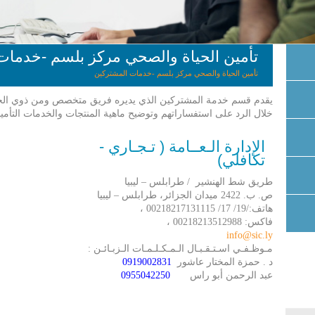
تأمين الحياة والصحي مركز بلسم -خدمات
تأمين الحياة والصحي مركز بلسم -خدمات المشتركين
يقدم قسم خدمة المشتركين الذي يديره فريق متخصص ومن ذوي الخبرة
خلال الرد على استفساراتهم وتوضيح ماهية المنتجات والخدمات التأمين
الإدارة الـعــامة ( تـجـاري -
تكافلي)
طريق شط الهنشير / طرابلس – ليبيا
ص. ب. 2422 ميدان الجزائر، طرابلس – ليبيا
هاتف:/19/ 17/ 00218217131115 ،
فاكس: 00218213512988 ،
info@sic.ly
مـوظـفـي اسـتـقـبـال الـمـكـلـمـات الـزبـائـن :
د . حمزة المختار عاشور
0919002831
عبد الرحمن أبو راس
0955042250