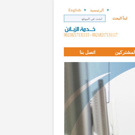
الرئيسية
English
ابدأ البحث
00218217131117 - 00218217131115
لمشتركين
اتصل بنا