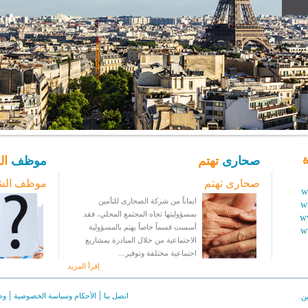
ة
صحارى
تهتم
موظف
ال
صحارى تهتم
موظف الش
w
ايماناً من شركة الصحارى للتأمين
w
بمسؤوليتها تجاه المجتمع المحلي، فقد
w
أسست قسماً خاصاً يهتم بالمسؤولية
w
الاجتماعية من خلال المبادرة بمشاريع
اجتماعية مختلفة وتوفير...
إقرأ المزيد
|
|
اتصل بنا
الأحكام وسياسة الخصوصية
وظ