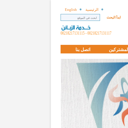
الرئيسية
English
ابدأ البحث
00218217131117 - 00218217131115
لمشتركين
اتصل بنا