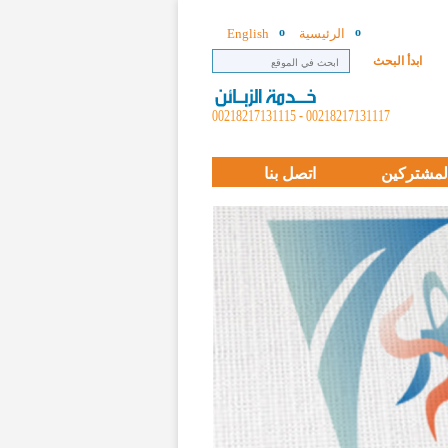
الرئيسية
English
ابدأ البحث
00218217131117 - 00218217131115
لمشتركين
اتصل بنا